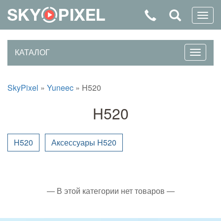
КАТАЛОГ
SkyPixel
»
Yuneec
»
H520
H520
H520
Аксессуары H520
— В этой категории нет товаров —